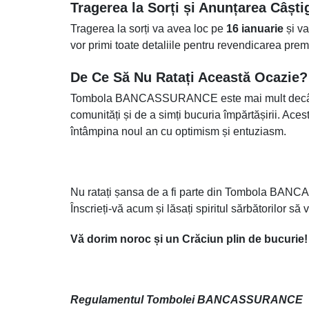
Tragerea la Sorți și Anunțarea Câști
Tragerea la sorți va avea loc pe
16 ianuarie
și va
vor primi toate detaliile pentru revendicarea premi
De Ce Să Nu Ratați Această Ocazie?
Tombola BANCASSURANCE este mai mult decât o ș
comunități și de a simți bucuria împărtășirii. Ac
întâmpina noul an cu optimism și entuziasm.
Nu ratați șansa de a fi parte din Tombola BANCA
Înscrieți-vă acum și lăsați spiritul sărbătorilor să
Vă dorim noroc și un Crăciun plin de bucurie!
Regulamentul Tombolei BANCASSURANCE