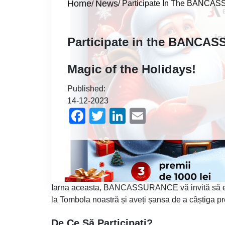
Home
News
Participate In The BANCASS
Breadcrumb
Participate in the BANCAS
Magic of the Holidays!
Published:
14-12-2023
Facebook
Twitter
LinkedIn
Email
Iarna aceasta, BANCASSURANCE vă invită să experi
la Tombola noastră și aveți șansa de a câștiga pr
De Ce Să Participați?