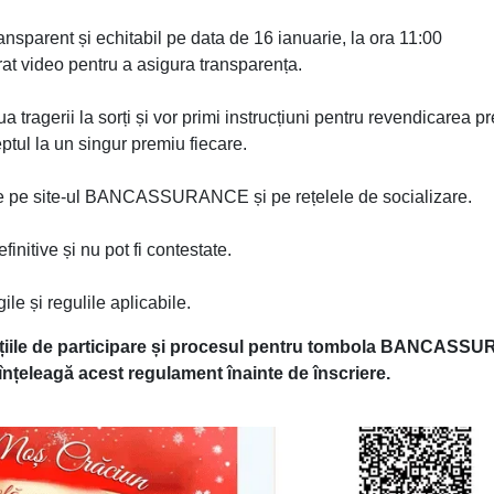
ansparent și echitabil pe data de 16 ianuarie, la ora 11:00
trat video pentru a asigura transparența.
ziua tragerii la sorți și vor primi instrucțiuni pentru revendicarea pr
eptul la un singur premiu fiecare.
cate pe site-ul BANCASSURANCE și pe rețelele de socializare.
finitive și nu pot fi contestate.
ile și regulile aplicabile.
dițiile de participare și procesul pentru tombola BANCASS
ă înțeleagă acest regulament înainte de înscriere.