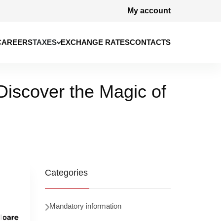
My account
CAREERS
EXCHANGE RATES
CONTACTS
TAXES
iscover the Magic of
Categories
Mandatory information