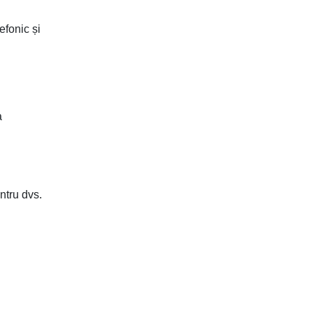
OCN „Bancassurance
Regulament
efonic și
Group” SRL din
privind Soluționarea
30.07.2021
reclamațiilor cliențiilor
în cadrul
INTRODUCERE
OCN „Bancassurance
a
Group ” SRL
ntru dvs.