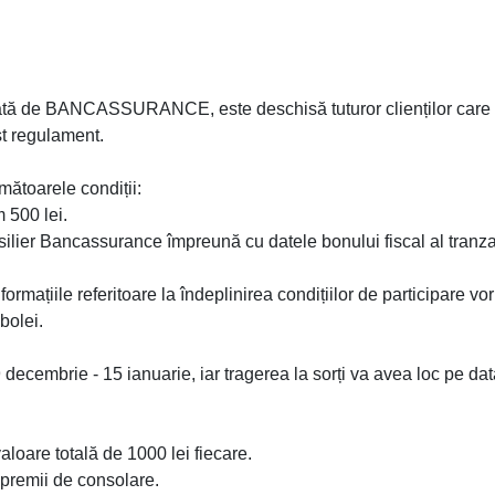
de BANCASSURANCE, este deschisă tuturor clienților care 
st regulament.
mătoarele condiții:
 500 lei.
ilier Bancassurance împreună cu datele bonului fiscal al tranzac
formațiile referitoare la îndeplinirea condițiilor de participare vor 
bolei.
ecembrie - 15 ianuarie, iar tragerea la sorți va avea loc pe da
loare totală de 1000 lei fiecare.
0 premii de consolare.