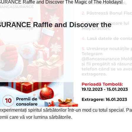
URANCE Raffle and Discover The Magic of The Holidays!
SURANCE Raffle and Discover the
mentați spiritul sărbătorilor într-un mod cu totul special. Par
emii care vă vor lumina sărbătorile.