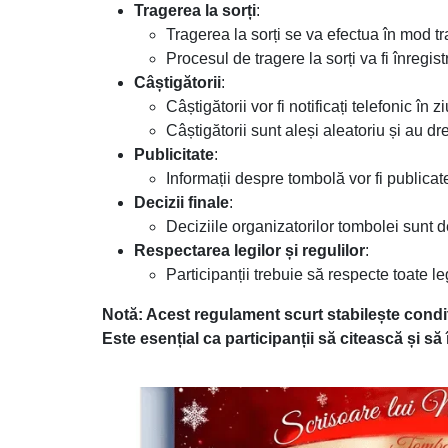
Tragerea la sorți
:
Tragerea la sorți se va efectua în mod tr
Procesul de tragere la sorți va fi înregis
Câștigătorii
:
Câștigătorii vor fi notificați telefonic în 
Câștigătorii sunt aleși aleatoriu și au dr
Publicitate
:
Informații despre tombolă vor fi publi
Decizii finale
:
Deciziile organizatorilor tombolei sunt de
Respectarea legilor și regulilor
:
Participanții trebuie să respecte toate leg
Notă: Acest regulament scurt stabilește con
Este esențial ca participanții să citească și s
Image