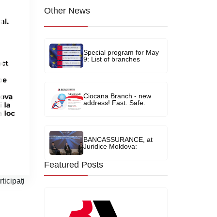
Other News
Image
Special program for May
9: List of branches
operating
Image
Ciocana Branch - new
address! Fast. Safe.
Convenient!
Image
BANCASSURANCE, at
Juridice Moldova:
"Regulation of foreign
exchange transactions in
Featured Posts
the context of legislative
reforms"
ticipați
Image