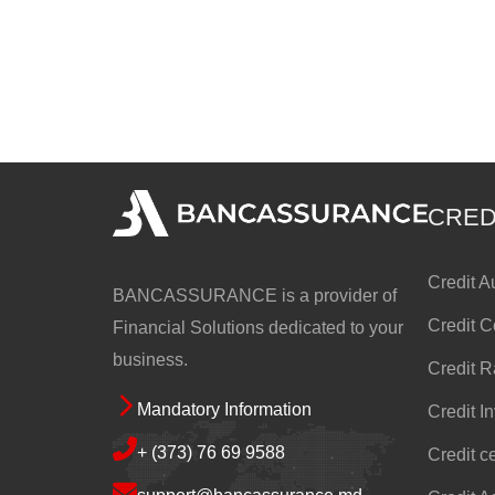
CRED
Credit A
BANCASSURANCE is a provider of
Credit 
Financial Solutions dedicated to your
business.
Credit R
Mandatory Information
Credit I
Footer
+ (373) 76 69 9588
Credit ce