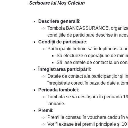
Scrisoare lui Moș Crăciun
Descriere generală
:
Tombola BANCASSURANCE, organizată 
condițiile de participare descrise în ace
Condiții de participare
:
Participanții trebuie să îndeplinească ur
Să efectueze o operațiune de minim
Să lase datele de contact la un cons
Înregistrarea participării
:
Datele de contact ale participanților și in
înregistrate corect în baza de date a tom
Perioada tombolei
:
Tombola se va desfășura în perioada 19 d
ianuarie.
Premii
:
Premiile constau în vouchere cadou în va
Vor fi extrase trei premii principale și 1