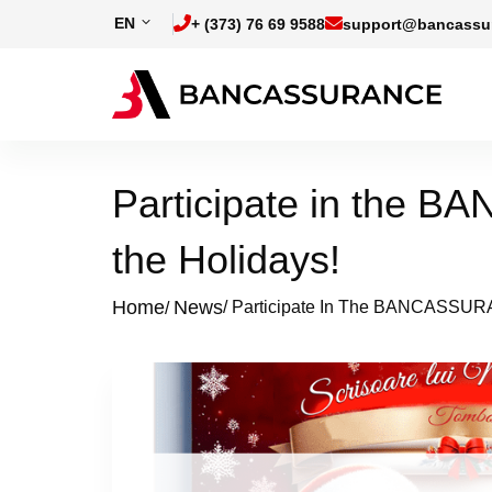
Skip to main content
EN
+ (373) 76 69 9588
support@bancassu
Participate in the 
the Holidays!
Home
News
Participate In The BANCASSURAN
Breadcrumb