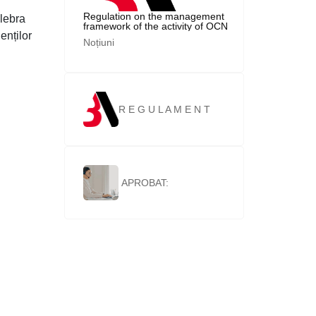
Regulation on the management
lebra
framework of the activity of OCN
enților
"Bancassurance Group" SRL
Noțiuni
Image
R E G U L A M E N T
cu privire la prestarea
serviciilor în cadrul
Image
OCN „Bancassurance
APROBAT:
Group ” SRL
prin Procesul-verbal al
Consiliului
Chișinău 2020
OCN „Bancassurance
APROBAT:
Group” SRL din
prin Procesul-verbal al
17.03.2020
Consiliului