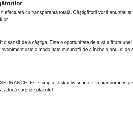
gătorilor
 fi efectuată cu transparență totală. Câștigătorii vor fi anunțați tel
ilor.
ansă de a câștiga. Este o oportunitate de a vă alătura unei
est eveniment este o modalitate minunată de a încheia anul și de 
SSURANCE. Este simplu, distractiv și poate fi chiar norocos pe
 vă aducă surprize plăcute!