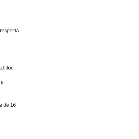
respectă
țiilor.
fi
ta de 16