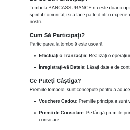
Tombola BANCASSURANCE nu este doar o oportuni
spiritul comunității și a face parte dintr-o experien
noștri.
Cum Să Participați?
Participarea la tombolă este ușoară:
Efectuați o Tranzacție:
Realizați o operațiun
Înregistrați-vă Datele:
Lăsați datele de cont
Ce Puteți Câștiga?
Premiile tombolei sunt concepute pentru a aduce
Vouchere Cadou:
Premiile principale sunt 
Premii de Consolare:
Pe lângă premiile prin
consolare.