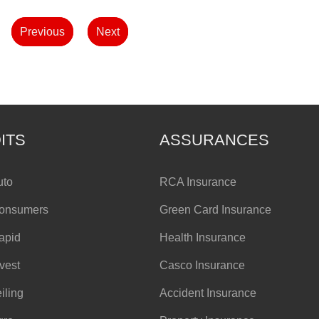
Previous
Next
ITS
ASSURANCES
uto
RCA Insurance
Consumers
Green Card Insurance
apid
Health Insurance
nvest
Casco Insurance
iling
Accident Insurance