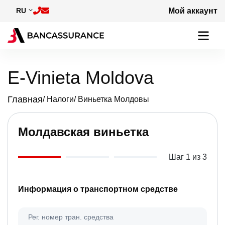
Skip to main content
RU
Мой аккаунт
E-Vinieta Moldova
Главная
Налоги
Виньетка Молдовы
Breadcrumb
Молдавская виньетка
Шаг 1 из 3
Информация о транспортном средстве
Рег. номер тран. средства