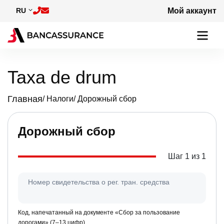
Skip to main content
RU
Мой аккаунт
Taxa de drum
Главная
Налоги
Дорожный сбор
Breadcrumb
Дорожный сбор
Шаг 1 из 1
Номер свидетельства о рег. тран. средства
Код, напечатанный на документе «Сбор за пользование
дорогами» (7–13 цифр).