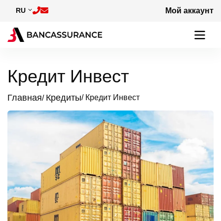
Skip to main content
RU
Мой аккаунт
Кредит Инвест
Главная
Кредиты
Кредит Инвест
Breadcrumb
Image