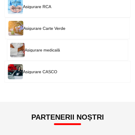
Image
Asigurare RCA
Image
Asigurare Carte Verde
Image
Asigurare medicală
Image
Asigurare CASCO
PARTENERII NOȘTRI