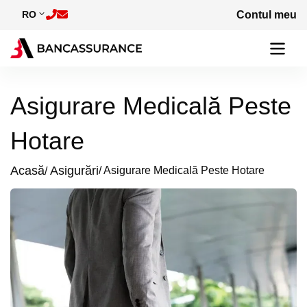
Skip to main content
RO
Contul meu
Asigurare Medicală Peste
Hotare
Acasă
Asigurări
Asigurare Medicală Peste Hotare
Breadcrumb
Image