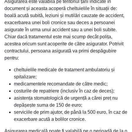
Asigurarea este valabilă pe teritoriul țării indicate în
document și aceasta acoperă cheltuielile în situații de:
boală acută subită, leziuni și mutilări cauzate de accident,
exacerbarea unei boli cronice sau deces a persoanei
asigurate în urma unui accident sau a unei boli subite.
Chiar dacă tratamentul este mai scump decât polița,
acestea oricum sunt acoperite de către asigurator. Potrivit
contractului, persoana asigurată va primi despăgubire
pentru:
cheltuielile medicale de tratament ambulatoriu și
spitalizare;
medicamentele recomandate de către medic;
costurile de repatriere (inclusiv în caz de deces);
asistența stomatologică de urgență a cărei preț nu
depășește suma de 150 de euro;
serviciile de prim ajutor, de până la 500 euro, în caz de
exacerbare acută a bolilor cronice.
Asigurarea medicală poate fi valabilă pe o perioadă de la o